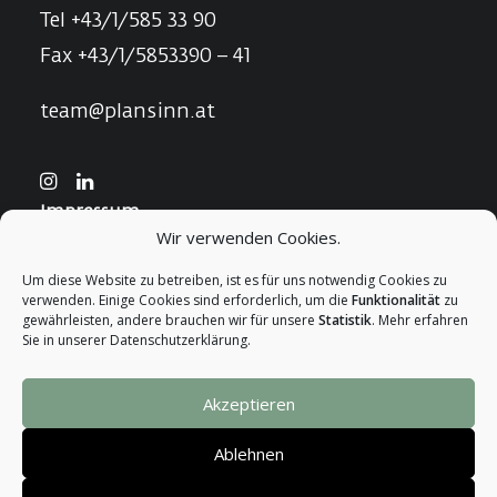
Tel +43/1/585 33 90
Fax +43/1/5853390 – 41
team@plansinn.at
Impressum
Wir verwenden Cookies.
Cookie-Richtlinien
DSGVO
Um diese Website zu betreiben, ist es für uns notwendig Cookies zu
verwenden. Einige Cookies sind erforderlich, um die
Funktionalität
zu
gewährleisten, andere brauchen wir für unsere
Statistik
. Mehr erfahren
Sie in unserer Datenschutzerklärung.
Akzeptieren
© 2026 PlanSinn. All rights reserved
Ablehnen