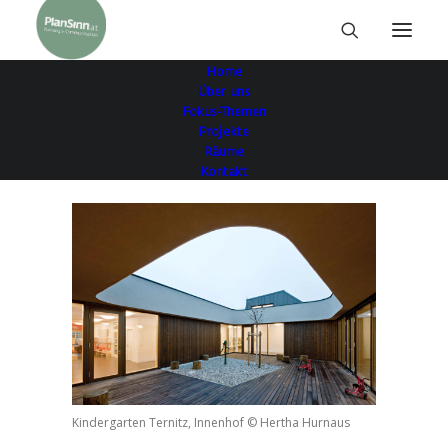
Home
Über uns
Fokus-Themen
Projekte
Räume
Kontakt
Kindergarten Ternitz, Innenhof © Hertha Hurnaus