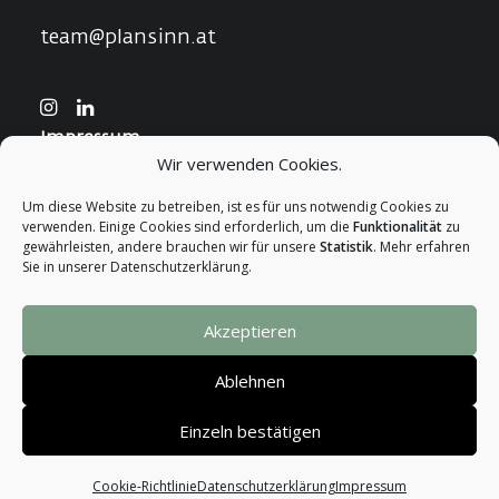
team@plansinn.at
Impressum
Wir verwenden Cookies.
Cookie-Richtlinien
DSGVO
Um diese Website zu betreiben, ist es für uns notwendig Cookies zu
verwenden. Einige Cookies sind erforderlich, um die
Funktionalität
zu
gewährleisten, andere brauchen wir für unsere
Statistik
. Mehr erfahren
Sie in unserer Datenschutzerklärung.
Akzeptieren
© 2026 PlanSinn. All rights reserved
Ablehnen
Einzeln bestätigen
Cookie-Richtlinie
Datenschutzerklärung
Impressum